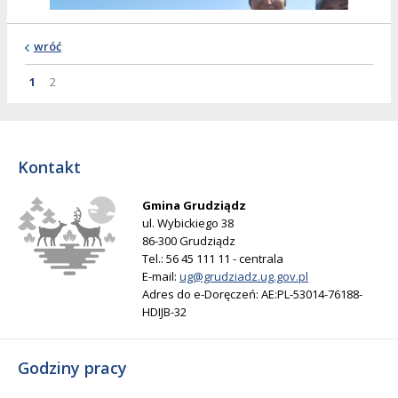
wróć
Strona
Strona
Strona
1
2
Kontakt
Gmina Grudziądz
ul. Wybickiego 38
86-300 Grudziądz
Tel.: 56 45 111 11 - centrala
E-mail:
ug@grudziadz.ug.gov.pl
Adres do e-Doręczeń: AE:PL-53014-76188-
HDIJB-32
Godziny pracy