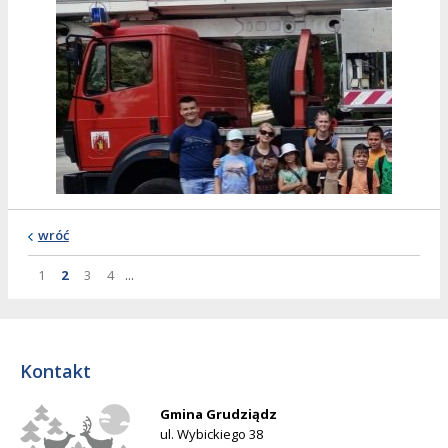
wróć
Strona
Strona
Strona
Strona
Strona
1
2
3
4
...
Kontakt
Gmina Grudziądz
ul. Wybickiego 38