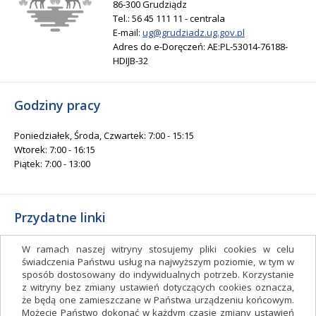
86-300 Grudziądz
Tel.: 56 45 111 11 - centrala
E-mail:
ug@grudziadz.ug.gov.pl
Adres do e-Doręczeń: AE:PL-53014-76188-
HDIJB-32
Godziny pracy
Poniedziałek, Środa, Czwartek: 7:00 - 15:15
Wtorek: 7:00 - 16:15
Piątek: 7:00 - 13:00
Przydatne linki
Gminny Ośrodek Kultury i Sportu
W ramach naszej witryny stosujemy pliki cookies w celu
Gminna Biblioteka Publiczna
świadczenia Państwu usług na najwyższym poziomie, w tym w
sposób dostosowany do indywidualnych potrzeb. Korzystanie
facebook.com/gminagrudziadz
z witryny bez zmiany ustawień dotyczących cookies oznacza,
Deklaracja dostępności
że będą one zamieszczane w Państwa urządzeniu końcowym.
Możecie Państwo dokonać w każdym czasie zmiany ustawień