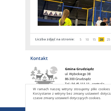
Liczba zdjęć na stronie
pokaż
elementów
pokaż
elementów
pokaż
elementó
pokaż
ele
po
5
10
15
20
25
na
na
na
na
stronie
stronie
stronie
stro
Kontakt
Gmina Grudziądz
ul. Wybickiego 38
86-300 Grudziądz
Tel.: 56 45 111 11 - centrala
E-mail:
ug@grudziadz.ug.gov.p
W ramach naszej witryny stosujemy pliki cookie
Korzystanie z witryny bez zmiany ustawień doty
Adres do e-Doręczeń: AE:PL-
czasie zmiany ustawień dotyczących cookies.
53014-76188-HDIJB-32