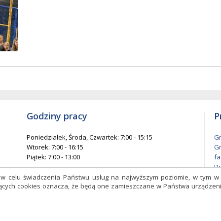
w
mentów
każ
elementów
na
nie
stronie
Godziny pracy
P
Poniedziałek, Środa, Czwartek: 7:00 - 15:15
Gm
Wtorek: 7:00 - 16:15
Gm
Piątek: 7:00 - 13:00
fa
De
l
s w celu świadczenia Państwu usług na najwyższym poziomie, w tym 
czących cookies oznacza, że będą one zamieszczane w Państwa urządz