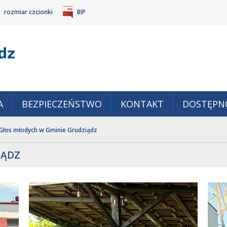
rozmiar czcionki
BIP
Gm
POWIĘKSZ
TANDARDOWY
IEJSZ
CZCIONKĘ
ZMIAR
ONKĘ
A
BEZPIECZEŃSTWO
KONTAKT
DOSTĘPN
Głos młodych w Gminie Grudziądz
IĄDZ