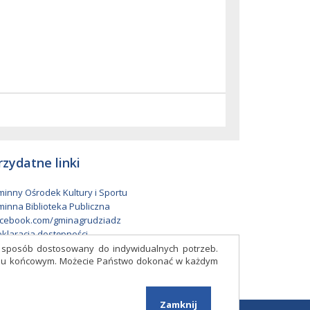
rzydatne linki
inny Ośrodek Kultury i Sportu
inna Biblioteka Publiczna
cebook.com/gminagrudziadz
klaracja dostępności
w sposób dostosowany do indywidualnych potrzeb.
eniu końcowym. Możecie Państwo dokonać w każdym
Facebook
Zamknij