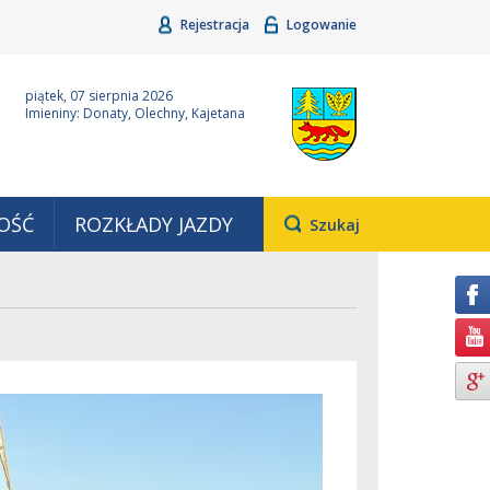
Rejestracja
Logowanie
ina Grudziądz
Wyjątkowa z natury
piątek, 07 sierpnia 2026
Imieniny: Donaty, Olechny, Kajetana
OŚĆ
ROZKŁADY JAZDY
Otwiera
Szukaj
pole,
w
którym
należy
wpisać
wyszukiwaną
frazę.