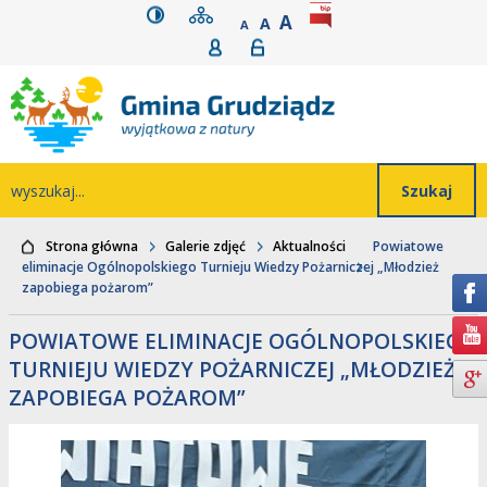
wersja kontrastowa
mapa serwisu
rozmiar czcionki
BIP
POWIĘKSZ CZCIONK
Przejdź do głównego
Przejdź do treści
Przejdź do mapy
Przejdź do
A
STANDARDOWY ROZMIAR
A
POMNIEJSZ CZCIONKĘ
A
Rejestracja
Logowanie
wyszukiwarki
serwisu
menu
Wyszukiwarka
wyszukaj...
Strona główna
Galerie zdjęć
Aktualności
Powiatowe
eliminacje Ogólnopolskiego Turnieju Wiedzy Pożarniczej „Młodzież
zapobiega pożarom”
POWIATOWE ELIMINACJE OGÓLNOPOLSKIEGO
TURNIEJU WIEDZY POŻARNICZEJ „MŁODZIEŻ
ZAPOBIEGA POŻAROM”