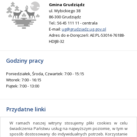
Gmina Grudziądz
ul. Wybickiego 38
86-300 Grudziądz
Tel.: 56 45 111 11 - centrala
E-mail:
ug@grudziadz.ug.gov.pl
Adres do e-Doręczeń: AE:PL-53014-76188-
HDIJB-32
Godziny pracy
Poniedziałek, Środa, Czwartek: 7:00 - 15:15
Wtorek: 7:00 - 16:15
Piątek: 7:00 - 13:00
Przydatne linki
Gminny Ośrodek Kultury i Sportu
W ramach naszej witryny stosujemy pliki cookies w celu
Gminna Biblioteka Publiczna
świadczenia Państwu usług na najwyższym poziomie, w tym w
sposób dostosowany do indywidualnych potrzeb. Korzystanie
facebook.com/gminagrudziadz