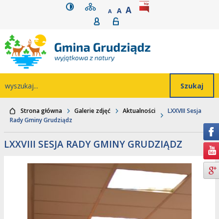
wersja kontrastowa
mapa serwisu
rozmiar czcionki
BIP
POWIĘKSZ CZCIONK
Przejdź do głównego
Przejdź do treści
Przejdź do mapy
Przejdź do
A
STANDARDOWY ROZMIAR
A
POMNIEJSZ CZCIONKĘ
A
Rejestracja
Logowanie
wyszukiwarki
serwisu
menu
Wyszukiwarka
wyszukaj...
Strona główna
Galerie zdjęć
Aktualności
LXXVIII Sesja
Rady Gminy Grudziądz
LXXVIII SESJA RADY GMINY GRUDZIĄDZ