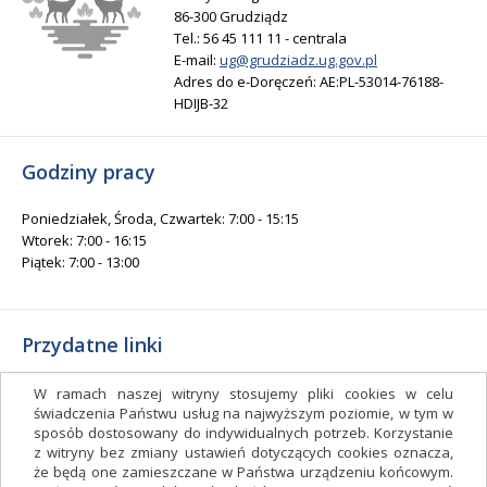
86-300 Grudziądz
Tel.: 56 45 111 11 - centrala
E-mail:
ug@grudziadz.ug.gov.pl
Adres do e-Doręczeń: AE:PL-53014-76188-
HDIJB-32
Godziny pracy
Poniedziałek, Środa, Czwartek: 7:00 - 15:15
Wtorek: 7:00 - 16:15
Piątek: 7:00 - 13:00
Przydatne linki
Gminny Ośrodek Kultury i Sportu
W ramach naszej witryny stosujemy pliki cookies w celu
Gminna Biblioteka Publiczna
świadczenia Państwu usług na najwyższym poziomie, w tym w
sposób dostosowany do indywidualnych potrzeb. Korzystanie
facebook.com/gminagrudziadz
z witryny bez zmiany ustawień dotyczących cookies oznacza,
Deklaracja dostępności
że będą one zamieszczane w Państwa urządzeniu końcowym.