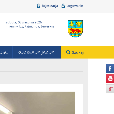
Rejestracja
Logowanie
ina Grudziądz
Wyjątkowa z natury
sobota, 08 sierpnia 2026
Imieniny: Izy, Rajmunda, Seweryna
OŚĆ
ROZKŁADY JAZDY
Otwiera
Szukaj
pole,
w
którym
należy
wpisać
wyszukiwaną
frazę.