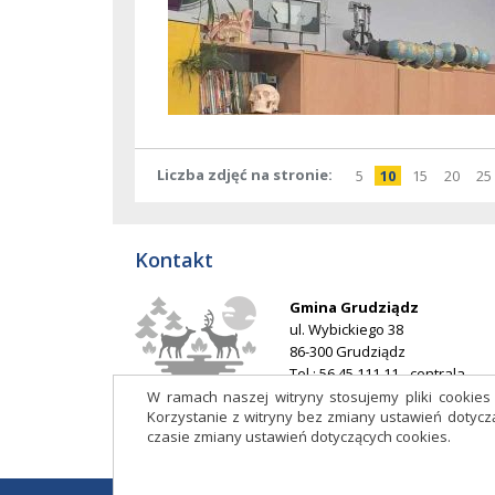
Liczba zdjęć na stronie
pokaż
elementów
pokaż
elementów
pokaż
elementó
pokaż
elem
po
5
10
15
20
25
na
na
na
na
stronie
stronie
stronie
stron
Kontakt
Gmina Grudziądz
ul. Wybickiego 38
86-300 Grudziądz
Tel.: 56 45 111 11 - centrala
E-mail:
ug@grudziadz.ug.gov.p
W ramach naszej witryny stosujemy pliki cookie
Korzystanie z witryny bez zmiany ustawień doty
Adres do e-Doręczeń: AE:PL-
czasie zmiany ustawień dotyczących cookies.
53014-76188-HDIJB-32