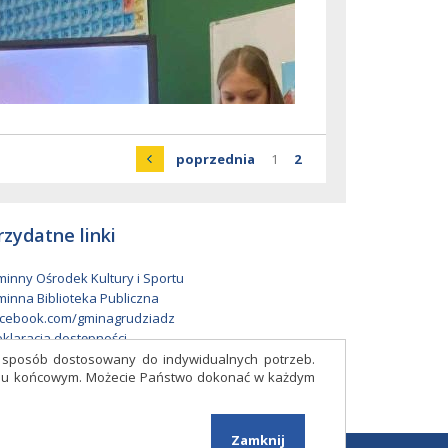
Strona
strona
Strona
Strona
poprzednia
1
2
rzydatne linki
inny Ośrodek Kultury i Sportu
inna Biblioteka Publiczna
cebook.com/gminagrudziadz
klaracja dostępności
w sposób dostosowany do indywidualnych potrzeb.
eniu końcowym. Możecie Państwo dokonać w każdym
Facebook
Zamknij