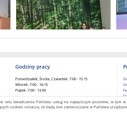
w
entów
każ
elementów
na
ie
stronie
Godziny pracy
P
Poniedziałek, Środa, Czwartek: 7:00 - 15:15
Gm
Wtorek: 7:00 - 16:15
Gm
Piątek: 7:00 - 13:00
fa
De
l
s w celu świadczenia Państwu usług na najwyższym poziomie, w tym 
czących cookies oznacza, że będą one zamieszczane w Państwa urządz