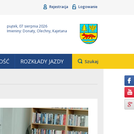
Rejestracja
Logowanie
ina Grudziądz
Wyjątkowa z natury
piątek, 07 sierpnia 2026
Imieniny: Donaty, Olechny, Kajetana
OŚĆ
ROZKŁADY JAZDY
Otwiera
Szukaj
pole,
w
którym
należy
wpisać
wyszukiwaną
frazę.