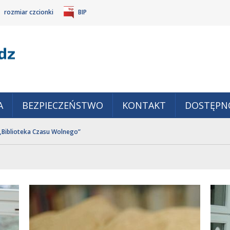
rozmiar czcionki
BIP
Gm
POWIĘKSZ
TANDARDOWY
IEJSZ
CZCIONKĘ
ZMIAR
ONKĘ
A
BEZPIECZEŃSTWO
KONTAKT
DOSTĘPN
„Biblioteka Czasu Wolnego”