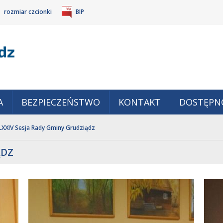
rozmiar czcionki
BIP
Gm
POWIĘKSZ
TANDARDOWY
IEJSZ
CZCIONKĘ
ZMIAR
ONKĘ
A
BEZPIECZEŃSTWO
KONTAKT
DOSTĘPN
LXXIV Sesja Rady Gminy Grudziądz
ĄDZ