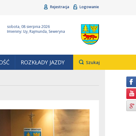
Rejestracja
Logowanie
ina Grudziądz
Wyjątkowa z natury
sobota, 08 sierpnia 2026
Imieniny: Izy, Rajmunda, Seweryna
OŚĆ
ROZKŁADY JAZDY
Otwiera
Szukaj
pole,
w
którym
należy
wpisać
wyszukiwaną
frazę.