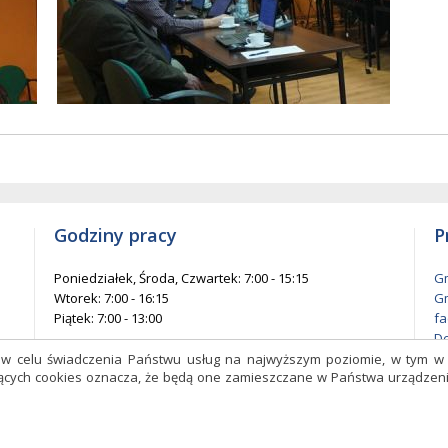
w
entów
każ
elementów
na
ie
stronie
Godziny pracy
P
Poniedziałek, Środa, Czwartek: 7:00 - 15:15
Gm
Wtorek: 7:00 - 16:15
Gm
Piątek: 7:00 - 13:00
fa
De
l
s w celu świadczenia Państwu usług na najwyższym poziomie, w tym 
czących cookies oznacza, że będą one zamieszczane w Państwa urządz