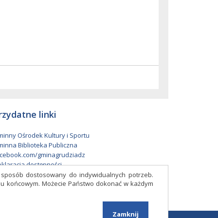
rzydatne linki
inny Ośrodek Kultury i Sportu
inna Biblioteka Publiczna
cebook.com/gminagrudziadz
klaracja dostępności
w sposób dostosowany do indywidualnych potrzeb.
eniu końcowym. Możecie Państwo dokonać w każdym
Facebook
Zamknij