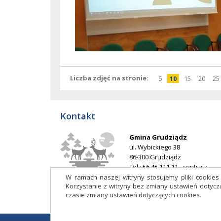
Liczba zdjęć na stronie
pokaż
elementów
pokaż
elementów
pokaż
elementó
pokaż
elem
po
5
10
15
20
25
na
na
na
na
stronie
stronie
stronie
stron
Kontakt
Gmina Grudziądz
ul. Wybickiego 38
86-300 Grudziądz
Tel.: 56 45 111 11 - centrala
E-mail:
ug@grudziadz.ug.gov.p
W ramach naszej witryny stosujemy pliki cookie
Korzystanie z witryny bez zmiany ustawień doty
Adres do e-Doręczeń: AE:PL-
czasie zmiany ustawień dotyczących cookies.
53014-76188-HDIJB-32