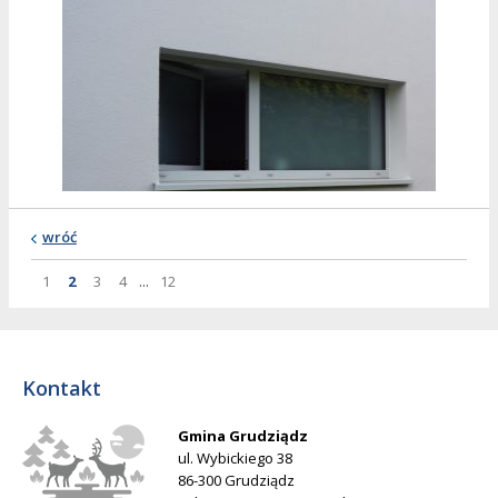
wróć
Strona
Strona
Strona
Strona
Strona
Strona
1
2
3
4
...
12
Kontakt
Gmina Grudziądz
ul. Wybickiego 38
86-300 Grudziądz