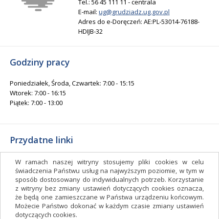
Tel.: 56 45 111 11 - centrala
E-mail:
ug@grudziadz.ug.gov.pl
Adres do e-Doręczeń: AE:PL-53014-76188-
HDIJB-32
Godziny pracy
Poniedziałek, Środa, Czwartek: 7:00 - 15:15
Wtorek: 7:00 - 16:15
Piątek: 7:00 - 13:00
Przydatne linki
Gminny Ośrodek Kultury i Sportu
W ramach naszej witryny stosujemy pliki cookies w celu
Gminna Biblioteka Publiczna
świadczenia Państwu usług na najwyższym poziomie, w tym w
sposób dostosowany do indywidualnych potrzeb. Korzystanie
facebook.com/gminagrudziadz
z witryny bez zmiany ustawień dotyczących cookies oznacza,
Deklaracja dostępności
że będą one zamieszczane w Państwa urządzeniu końcowym.
Możecie Państwo dokonać w każdym czasie zmiany ustawień
Facebook
dotyczących cookies.