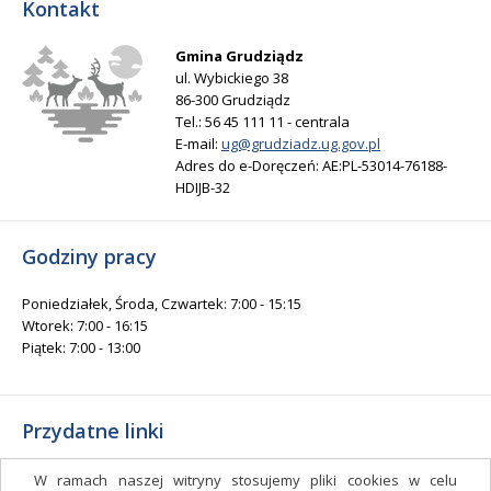
Kontakt
Gmina Grudziądz
ul. Wybickiego 38
86-300 Grudziądz
Tel.: 56 45 111 11 - centrala
E-mail:
ug@grudziadz.ug.gov.pl
Adres do e-Doręczeń: AE:PL-53014-76188-
HDIJB-32
Godziny pracy
Poniedziałek, Środa, Czwartek: 7:00 - 15:15
Wtorek: 7:00 - 16:15
Piątek: 7:00 - 13:00
Przydatne linki
Gminny Ośrodek Kultury i Sportu
W ramach naszej witryny stosujemy pliki cookies w celu