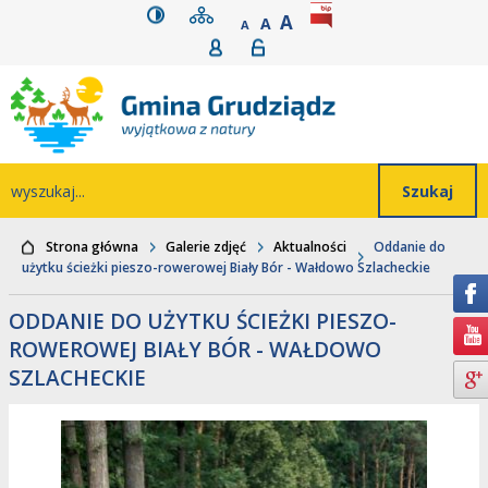
wersja kontrastowa
mapa serwisu
rozmiar czcionki
BIP
POWIĘKSZ CZCIONK
Przejdź do głównego
Przejdź do treści
Przejdź do mapy
Przejdź do
A
STANDARDOWY ROZMIAR
A
POMNIEJSZ CZCIONKĘ
A
Rejestracja
Logowanie
wyszukiwarki
serwisu
menu
Wyszukiwarka
wyszukaj...
Strona główna
Galerie zdjęć
Aktualności
Oddanie do
użytku ścieżki pieszo-rowerowej Biały Bór - Wałdowo Szlacheckie
ODDANIE DO UŻYTKU ŚCIEŻKI PIESZO-
ROWEROWEJ BIAŁY BÓR - WAŁDOWO
SZLACHECKIE