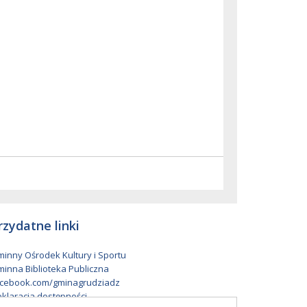
rzydatne linki
inny Ośrodek Kultury i Sportu
inna Biblioteka Publiczna
cebook.com/gminagrudziadz
klaracja dostępności