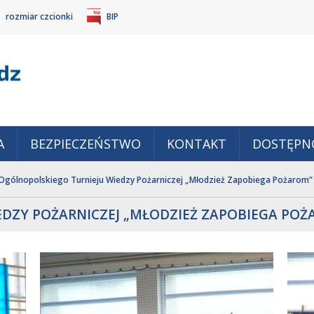
rozmiar czcionki
BIP
Gm
POWIĘKSZ
TANDARDOWY
IEJSZ
CZCIONKĘ
ZMIAR
ONKĘ
A
BEZPIECZEŃSTWO
KONTAKT
DOSTĘPN
Ogólnopolskiego Turnieju Wiedzy Pożarniczej „Młodzież Zapobiega Pożarom”
DZY POŻARNICZEJ „MŁODZIEŻ ZAPOBIEGA POŻ