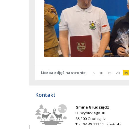
Liczba zdjęć na stronie
pokaż
elementów
pokaż
elementów
pokaż
elementó
pokaż
elem
po
5
10
15
20
25
na
na
na
na
stronie
stronie
stronie
stron
Kontakt
Gmina Grudziądz
ul. Wybickiego 38
86-300 Grudziądz
Tel.: 56 45 111 11 - centrala