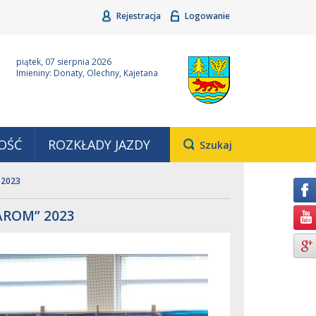
Rejestracja
Logowanie
ina Grudziądz
Wyjątkowa z natury
piątek, 07 sierpnia 2026
Imieniny: Donaty, Olechny, Kajetana
OŚĆ
ROZKŁADY JAZDY
Otwiera
Szukaj
pole,
w
 2023
którym
należy
wpisać
AROM” 2023
wyszukiwaną
frazę.