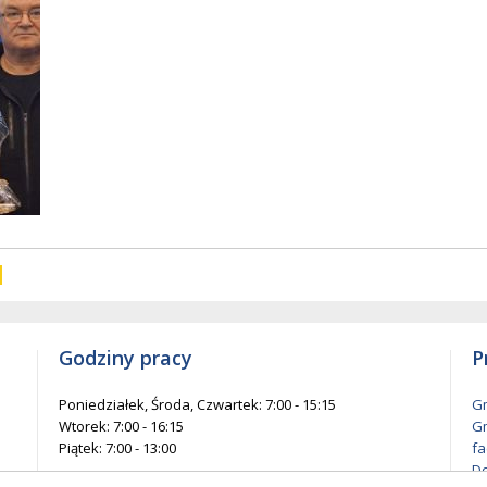
w
entów
każ
elementów
na
ie
stronie
Godziny pracy
P
Poniedziałek, Środa, Czwartek: 7:00 - 15:15
Gm
Wtorek: 7:00 - 16:15
Gm
Piątek: 7:00 - 13:00
fa
De