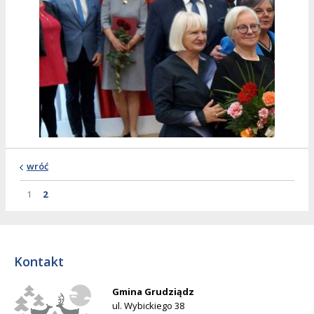
wróć
Strona
Strona
Strona
1
2
Kontakt
Gmina Grudziądz
ul. Wybickiego 38