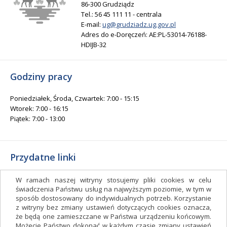
86-300 Grudziądz
Tel.: 56 45 111 11 - centrala
E-mail:
ug@grudziadz.ug.gov.pl
Adres do e-Doręczeń: AE:PL-53014-76188-
HDIJB-32
Godziny pracy
Poniedziałek, Środa, Czwartek: 7:00 - 15:15
Wtorek: 7:00 - 16:15
Piątek: 7:00 - 13:00
Przydatne linki
Gminny Ośrodek Kultury i Sportu
W ramach naszej witryny stosujemy pliki cookies w celu
Gminna Biblioteka Publiczna
świadczenia Państwu usług na najwyższym poziomie, w tym w
sposób dostosowany do indywidualnych potrzeb. Korzystanie
facebook.com/gminagrudziadz
z witryny bez zmiany ustawień dotyczących cookies oznacza,
Deklaracja dostępności
że będą one zamieszczane w Państwa urządzeniu końcowym.
Możecie Państwo dokonać w każdym czasie zmiany ustawień