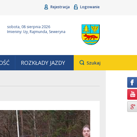
Rejestracja
Logowanie
ina Grudziądz
Wyjątkowa z natury
sobota, 08 sierpnia 2026
Imieniny: Izy, Rajmunda, Seweryna
OŚĆ
ROZKŁADY JAZDY
Otwiera
Szukaj
pole,
w
którym
należy
wpisać
wyszukiwaną
frazę.