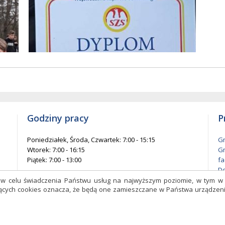
w
entów
każ
elementów
na
ie
stronie
Godziny pracy
P
Poniedziałek, Środa, Czwartek: 7:00 - 15:15
Gm
Wtorek: 7:00 - 16:15
Gm
Piątek: 7:00 - 13:00
fa
De
l
s w celu świadczenia Państwu usług na najwyższym poziomie, w tym 
czących cookies oznacza, że będą one zamieszczane w Państwa urządz