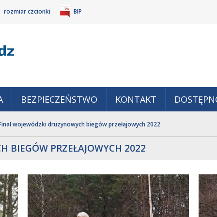
rozmiar czcionki
BIP
Gm
POWIĘKSZ
TANDARDOWY
IEJSZ
CZCIONKĘ
ZMIAR
ONKĘ
A
BEZPIECZEŃSTWO
KONTAKT
DOSTĘPN
Finał wojewódzki druzynowych biegów przełajowych 2022
H BIEGÓW PRZEŁAJOWYCH 2022