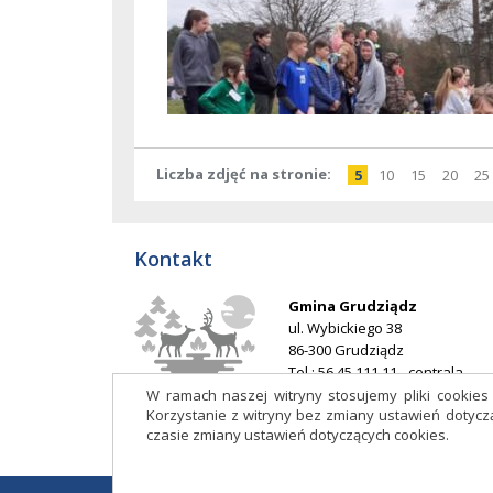
Liczba zdjęć na stronie
pokaż
elementów
pokaż
elementów
pokaż
elementó
pokaż
elem
po
5
10
15
20
25
na
na
na
na
stronie
stronie
stronie
stron
Kontakt
Gmina Grudziądz
ul. Wybickiego 38
86-300 Grudziądz
Tel.: 56 45 111 11 - centrala
E-mail:
ug@grudziadz.ug.gov.p
W ramach naszej witryny stosujemy pliki cookie
Korzystanie z witryny bez zmiany ustawień doty
Adres do e-Doręczeń: AE:PL-
czasie zmiany ustawień dotyczących cookies.
53014-76188-HDIJB-32