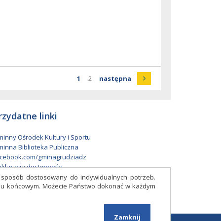
Strona
Strona
Strona
strona
1
2
następna
rzydatne linki
inny Ośrodek Kultury i Sportu
inna Biblioteka Publiczna
cebook.com/gminagrudziadz
klaracja dostępności
w sposób dostosowany do indywidualnych potrzeb.
eniu końcowym. Możecie Państwo dokonać w każdym
Facebook
Zamknij