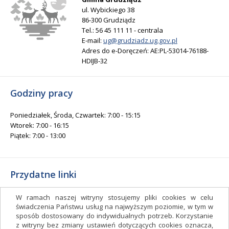
ul. Wybickiego 38
86-300 Grudziądz
Tel.: 56 45 111 11 - centrala
E-mail:
ug@grudziadz.ug.gov.pl
Adres do e-Doręczeń: AE:PL-53014-76188-
HDIJB-32
Godziny pracy
Poniedziałek, Środa, Czwartek: 7:00 - 15:15
Wtorek: 7:00 - 16:15
Piątek: 7:00 - 13:00
Przydatne linki
Gminny Ośrodek Kultury i Sportu
W ramach naszej witryny stosujemy pliki cookies w celu
Gminna Biblioteka Publiczna
świadczenia Państwu usług na najwyższym poziomie, w tym w
sposób dostosowany do indywidualnych potrzeb. Korzystanie
facebook.com/gminagrudziadz
z witryny bez zmiany ustawień dotyczących cookies oznacza,
Deklaracja dostępności