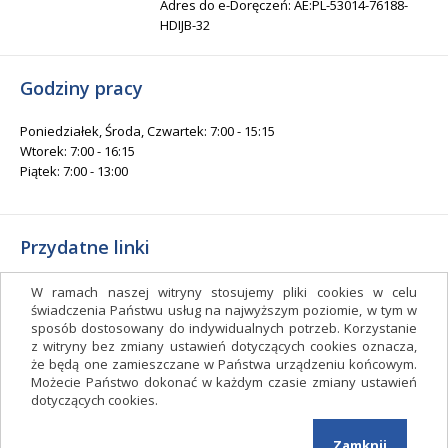
Adres do e-Doręczeń: AE:PL-53014-76188-
HDIJB-32
Godziny pracy
Poniedziałek, Środa, Czwartek: 7:00 - 15:15
Wtorek: 7:00 - 16:15
Piątek: 7:00 - 13:00
Przydatne linki
Gminny Ośrodek Kultury i Sportu
W ramach naszej witryny stosujemy pliki cookies w celu
Gminna Biblioteka Publiczna
świadczenia Państwu usług na najwyższym poziomie, w tym w
sposób dostosowany do indywidualnych potrzeb. Korzystanie
facebook.com/gminagrudziadz
z witryny bez zmiany ustawień dotyczących cookies oznacza,
Deklaracja dostępności
że będą one zamieszczane w Państwa urządzeniu końcowym.
Możecie Państwo dokonać w każdym czasie zmiany ustawień
Facebook
dotyczących cookies.
Zamknij