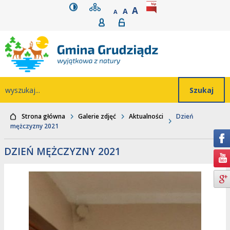
wersja kontrastowa
mapa serwisu
rozmiar czcionki
BIP
POWIĘKSZ CZCIONK
Przejdź do głównego
Przejdź do treści
Przejdź do mapy
Przejdź do
A
STANDARDOWY ROZMIAR
A
POMNIEJSZ CZCIONKĘ
A
Rejestracja
Logowanie
wyszukiwarki
serwisu
menu
Wyszukiwarka
wyszukaj...
Strona główna
Galerie zdjęć
Aktualności
Dzień
mężczyzny 2021
DZIEŃ MĘŻCZYZNY 2021