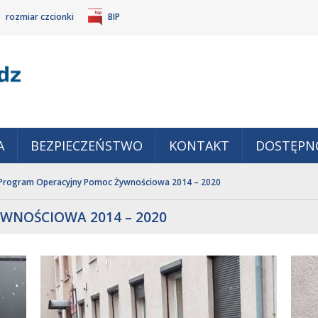
rozmiar czcionki
BIP
Gm
POWIĘKSZ
TANDARDOWY
IEJSZ
CZCIONKĘ
ZMIAR
ONKĘ
A
BEZPIECZEŃSTWO
KONTAKT
DOSTĘPN
Program Operacyjny Pomoc Żywnościowa 2014 – 2020
WNOŚCIOWA 2014 – 2020