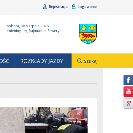
Rejestracja
Logowanie
ina Grudziądz
Wyjątkowa z natury
sobota, 08 sierpnia 2026
Imieniny: Izy, Rajmunda, Seweryna
OŚĆ
ROZKŁADY JAZDY
Otwiera
Szukaj
pole,
w
którym
należy
wpisać
wyszukiwaną
frazę.