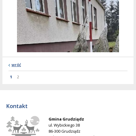
wróć
Strona
Strona
Strona
1
2
Kontakt
Gmina Grudziądz
ul. Wybickiego 38
86-300 Grudziądz