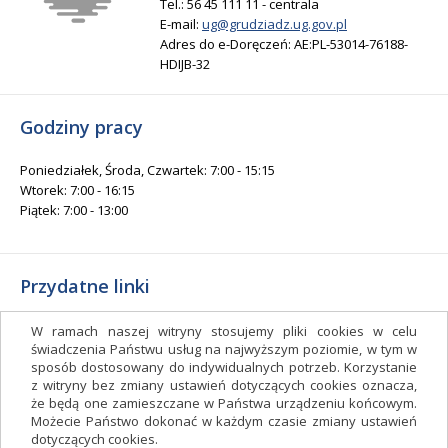
Tel.: 56 45 111 11 - centrala
E-mail:
ug@grudziadz.ug.gov.pl
Adres do e-Doręczeń: AE:PL-53014-76188-
HDIJB-32
Godziny pracy
Poniedziałek, Środa, Czwartek: 7:00 - 15:15
Wtorek: 7:00 - 16:15
Piątek: 7:00 - 13:00
Przydatne linki
Gminny Ośrodek Kultury i Sportu
W ramach naszej witryny stosujemy pliki cookies w celu
Gminna Biblioteka Publiczna
świadczenia Państwu usług na najwyższym poziomie, w tym w
sposób dostosowany do indywidualnych potrzeb. Korzystanie
facebook.com/gminagrudziadz
z witryny bez zmiany ustawień dotyczących cookies oznacza,
Deklaracja dostępności
że będą one zamieszczane w Państwa urządzeniu końcowym.
Możecie Państwo dokonać w każdym czasie zmiany ustawień
Facebook
dotyczących cookies.