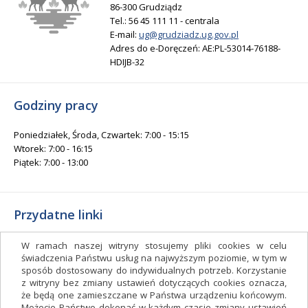
86-300 Grudziądz
Tel.: 56 45 111 11 - centrala
E-mail:
ug@grudziadz.ug.gov.pl
Adres do e-Doręczeń: AE:PL-53014-76188-
HDIJB-32
Godziny pracy
Poniedziałek, Środa, Czwartek: 7:00 - 15:15
Wtorek: 7:00 - 16:15
Piątek: 7:00 - 13:00
Przydatne linki
Gminny Ośrodek Kultury i Sportu
W ramach naszej witryny stosujemy pliki cookies w celu
Gminna Biblioteka Publiczna
świadczenia Państwu usług na najwyższym poziomie, w tym w
sposób dostosowany do indywidualnych potrzeb. Korzystanie
facebook.com/gminagrudziadz
z witryny bez zmiany ustawień dotyczących cookies oznacza,
Deklaracja dostępności
że będą one zamieszczane w Państwa urządzeniu końcowym.
Możecie Państwo dokonać w każdym czasie zmiany ustawień