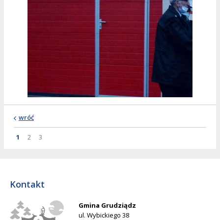
wróć
Strona
Strona
Strona
Strona
1
2
3
Kontakt
Gmina Grudziądz
ul. Wybickiego 38