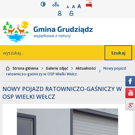
wersja kontrastowa
mapa serwisu
rozmiar czcionki
BIP
POWIĘKSZ CZCIONK
Przejdź do głównego
Przejdź do treści
Przejdź do mapy
Przejdź do
A
STANDARDOWY ROZMIAR
A
POMNIEJSZ CZCIONKĘ
A
Rejestracja
Logowanie
wyszukiwarki
serwisu
menu
Wyszukiwarka
wyszukaj...
Strona główna
Galerie zdjęć
Aktualności
Nowy pojazd
ratowniczo-gaśniczy w OSP Wielki Wełcz
NOWY POJAZD RATOWNICZO-GAŚNICZY W
OSP WIELKI WEŁCZ