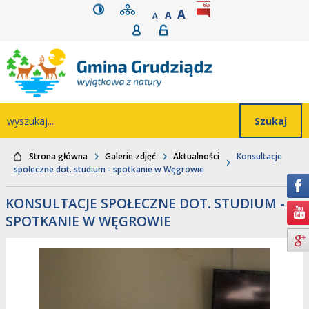
wersja kontrastowa
mapa serwisu
rozmiar czcionki
BIP
POWIĘKSZ CZCIONK
Przejdź do głównego
Przejdź do treści
Przejdź do mapy
Przejdź do
A
STANDARDOWY ROZMIAR
A
POMNIEJSZ CZCIONKĘ
A
Rejestracja
Logowanie
wyszukiwarki
serwisu
menu
Wyszukiwarka
wyszukaj...
Strona główna
Galerie zdjęć
Aktualności
Konsultacje
społeczne dot. studium - spotkanie w Węgrowie
KONSULTACJE SPOŁECZNE DOT. STUDIUM -
SPOTKANIE W WĘGROWIE