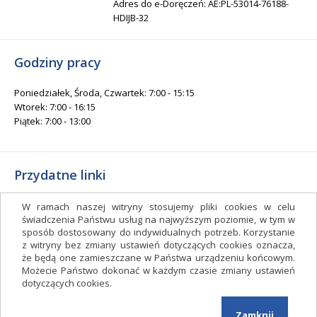
Adres do e-Doręczeń: AE:PL-53014-76188-
HDIJB-32
Godziny pracy
Poniedziałek, Środa, Czwartek: 7:00 - 15:15
Wtorek: 7:00 - 16:15
Piątek: 7:00 - 13:00
Przydatne linki
Gminny Ośrodek Kultury i Sportu
W ramach naszej witryny stosujemy pliki cookies w celu
Gminna Biblioteka Publiczna
świadczenia Państwu usług na najwyższym poziomie, w tym w
sposób dostosowany do indywidualnych potrzeb. Korzystanie
facebook.com/gminagrudziadz
z witryny bez zmiany ustawień dotyczących cookies oznacza,
Deklaracja dostępności
że będą one zamieszczane w Państwa urządzeniu końcowym.
Możecie Państwo dokonać w każdym czasie zmiany ustawień
Facebook
dotyczących cookies.
Zamknij