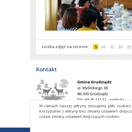
Liczba zdjęć na stronie
pokaż
elementów
pokaż
elementów
pokaż
elementó
pokaż
elem
po
5
10
15
20
25
na
na
na
na
stronie
stronie
stronie
stron
Kontakt
Gmina Grudziądz
ul. Wybickiego 38
86-300 Grudziądz
Tel.: 56 45 111 11 - centrala
E-mail:
ug@grudziadz.ug.gov.p
W ramach naszej witryny stosujemy pliki cookie
Korzystanie z witryny bez zmiany ustawień doty
Adres do e-Doręczeń: AE:PL-
czasie zmiany ustawień dotyczących cookies.
53014-76188-HDIJB-32