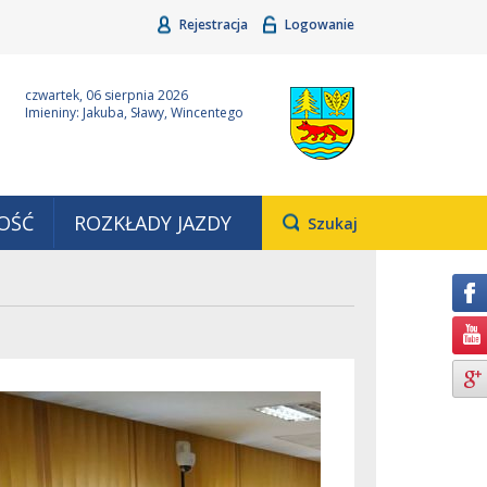
Rejestracja
Logowanie
ina Grudziądz
Wyjątkowa z natury
czwartek, 06 sierpnia 2026
Imieniny: Jakuba, Sławy, Wincentego
OŚĆ
ROZKŁADY JAZDY
Otwiera
Szukaj
pole,
w
którym
należy
wpisać
wyszukiwaną
frazę.