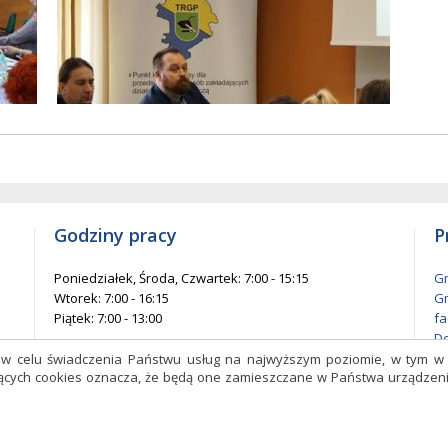
w
entów
każ
elementów
na
ie
stronie
Godziny pracy
P
Poniedziałek, Środa, Czwartek: 7:00 - 15:15
Gm
Wtorek: 7:00 - 16:15
Gm
Piątek: 7:00 - 13:00
fa
De
l
s w celu świadczenia Państwu usług na najwyższym poziomie, w tym 
czących cookies oznacza, że będą one zamieszczane w Państwa urządz