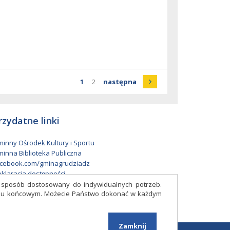
Strona
Strona
Strona
strona
1
2
następna
rzydatne linki
inny Ośrodek Kultury i Sportu
inna Biblioteka Publiczna
cebook.com/gminagrudziadz
klaracja dostępności
w sposób dostosowany do indywidualnych potrzeb.
eniu końcowym. Możecie Państwo dokonać w każdym
Facebook
Zamknij