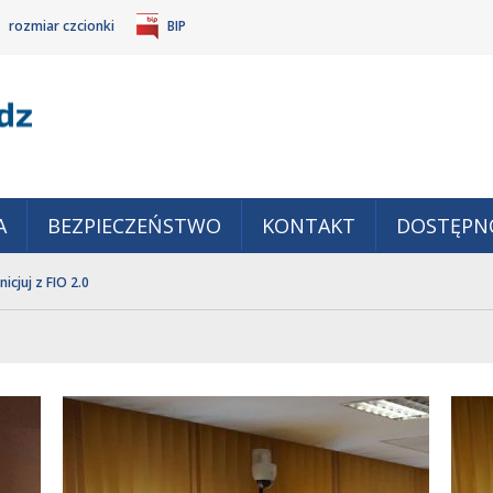
rozmiar czcionki
BIP
Gm
POWIĘKSZ
TANDARDOWY
IEJSZ
CZCIONKĘ
ZMIAR
ONKĘ
A
BEZPIECZEŃSTWO
KONTAKT
DOSTĘPN
Inicjuj z FIO 2.0