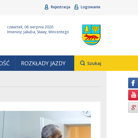
Rejestracja
Logowanie
ina Grudziądz
Wyjątkowa z natury
czwartek, 06 sierpnia 2026
Imieniny: Jakuba, Sławy, Wincentego
OŚĆ
ROZKŁADY JAZDY
Otwiera
Szukaj
pole,
w
którym
należy
wpisać
wyszukiwaną
frazę.