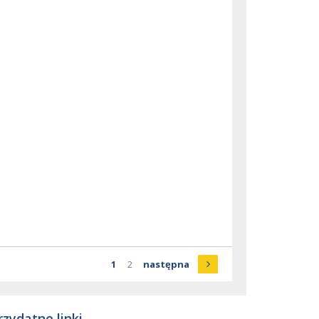
Strona
Strona
Strona
strona
1
2
następna
rzydatne linki