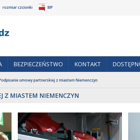
rozmiar czcionki
BIP
Gm
POWIĘKSZ
TANDARDOWY
IEJSZ
CZCIONKĘ
ZMIAR
ONKĘ
A
BEZPIECZEŃSTWO
KONTAKT
DOSTĘPN
Podpisanie umowy partnerskiej z miastem Niemenczyn
J Z MIASTEM NIEMENCZYN