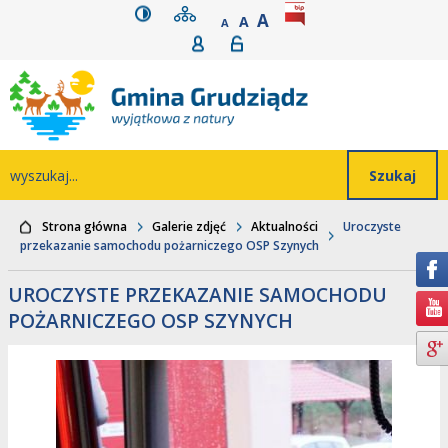
wersja kontrastowa
mapa serwisu
rozmiar czcionki
BIP
POWIĘKSZ CZCIONK
Przejdź do głównego
Przejdź do treści
Przejdź do mapy
Przejdź do
A
STANDARDOWY ROZMIAR
A
POMNIEJSZ CZCIONKĘ
A
Rejestracja
Logowanie
wyszukiwarki
serwisu
menu
Wyszukiwarka
wyszukaj...
Strona główna
Galerie zdjęć
Aktualności
Uroczyste
przekazanie samochodu pożarniczego OSP Szynych
UROCZYSTE PRZEKAZANIE SAMOCHODU
POŻARNICZEGO OSP SZYNYCH