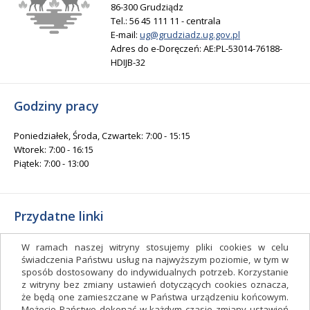
86-300 Grudziądz
Tel.: 56 45 111 11 - centrala
E-mail:
ug@grudziadz.ug.gov.pl
Adres do e-Doręczeń: AE:PL-53014-76188-
HDIJB-32
Godziny pracy
Poniedziałek, Środa, Czwartek: 7:00 - 15:15
Wtorek: 7:00 - 16:15
Piątek: 7:00 - 13:00
Przydatne linki
Gminny Ośrodek Kultury i Sportu
W ramach naszej witryny stosujemy pliki cookies w celu
Gminna Biblioteka Publiczna
świadczenia Państwu usług na najwyższym poziomie, w tym w
sposób dostosowany do indywidualnych potrzeb. Korzystanie
facebook.com/gminagrudziadz
z witryny bez zmiany ustawień dotyczących cookies oznacza,
Deklaracja dostępności
że będą one zamieszczane w Państwa urządzeniu końcowym.
Możecie Państwo dokonać w każdym czasie zmiany ustawień