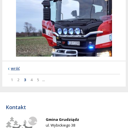
wróć
Strona
Strona
Strona
Strona
Strona
Strona
1
2
3
4
5
...
Kontakt
Gmina Grudziądz
ul. Wybickiego 38