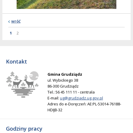
wróć
Strona
Strona
Strona
1
2
Kontakt
Gmina Grudziądz
ul. Wybickiego 38
86-300 Grudziądz
Tel.: 56 45 111 11 - centrala
E-mail:
ug@grudziadz.ug.gov.pl
Adres do e-Doręczeń: AE:PL-53014-76188-
HDIJB-32
Godziny pracy