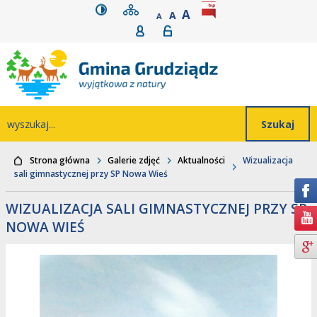
wersja kontrastowa
mapa serwisu
rozmiar czcionki
BIP
POWIĘKSZ CZCIONK
Przejdź do głównego
Przejdź do treści
Przejdź do mapy
Przejdź do
A
STANDARDOWY ROZMIAR
A
POMNIEJSZ CZCIONKĘ
A
Rejestracja
Logowanie
wyszukiwarki
serwisu
menu
Wyszukiwarka
wyszukaj...
Strona główna
Galerie zdjęć
Aktualności
Wizualizacja
sali gimnastycznej przy SP Nowa Wieś
WIZUALIZACJA SALI GIMNASTYCZNEJ PRZY SP
NOWA WIEŚ