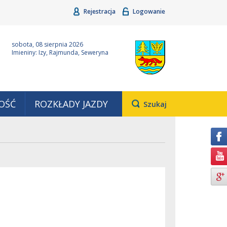
Rejestracja
Logowanie
ina Grudziądz
Wyjątkowa z natury
sobota, 08 sierpnia 2026
Imieniny: Izy, Rajmunda, Seweryna
OŚĆ
ROZKŁADY JAZDY
Otwiera
Szukaj
pole,
w
którym
należy
wpisać
wyszukiwaną
frazę.