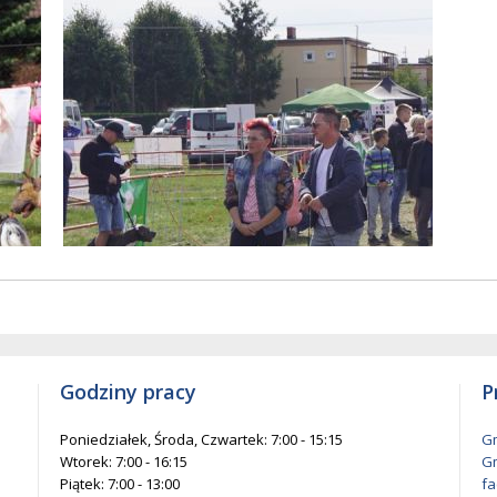
w
entów
każ
elementów
na
ie
stronie
Godziny pracy
P
Poniedziałek, Środa, Czwartek: 7:00 - 15:15
Gm
Wtorek: 7:00 - 16:15
Gm
Piątek: 7:00 - 13:00
fa