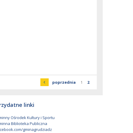
Strona
strona
Strona
Strona
poprzednia
1
2
rzydatne linki
inny Ośrodek Kultury i Sportu
inna Biblioteka Publiczna
cebook.com/gminagrudziadz