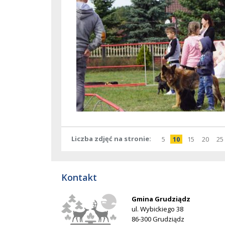
Liczba zdjęć na stronie
pokaż
elementów
pokaż
elementów
pokaż
elementó
pokaż
elem
po
5
10
15
20
25
na
na
na
na
stronie
stronie
stronie
stron
Kontakt
Gmina Grudziądz
ul. Wybickiego 38
86-300 Grudziądz