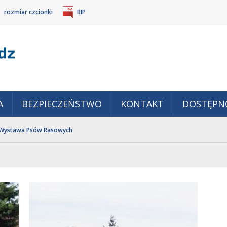
rozmiar czcionki
BIP
Gm
POWIĘKSZ
TANDARDOWY
IEJSZ
CZCIONKĘ
ZMIAR
ONKĘ
A
BEZPIECZEŃSTWO
KONTAKT
DOSTĘPN
Wystawa Psów Rasowych