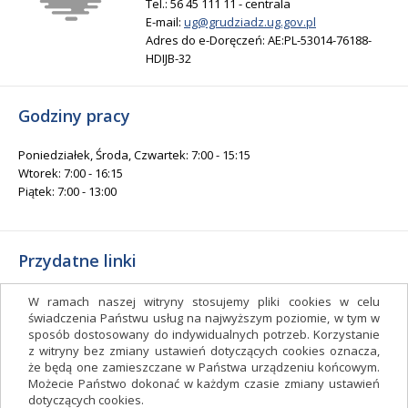
Tel.: 56 45 111 11 - centrala
E-mail:
ug@grudziadz.ug.gov.pl
Adres do e-Doręczeń: AE:PL-53014-76188-
HDIJB-32
Godziny pracy
Poniedziałek, Środa, Czwartek: 7:00 - 15:15
Wtorek: 7:00 - 16:15
Piątek: 7:00 - 13:00
Przydatne linki
Gminny Ośrodek Kultury i Sportu
W ramach naszej witryny stosujemy pliki cookies w celu
Gminna Biblioteka Publiczna
świadczenia Państwu usług na najwyższym poziomie, w tym w
sposób dostosowany do indywidualnych potrzeb. Korzystanie
facebook.com/gminagrudziadz
z witryny bez zmiany ustawień dotyczących cookies oznacza,
Deklaracja dostępności
że będą one zamieszczane w Państwa urządzeniu końcowym.
Możecie Państwo dokonać w każdym czasie zmiany ustawień
Facebook
dotyczących cookies.