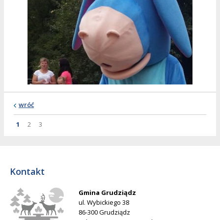
wróć
Strona
Strona
Strona
Strona
1
2
3
Kontakt
Gmina Grudziądz
ul. Wybickiego 38
86-300 Grudziądz