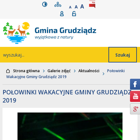
wersja kontrastowa
mapa serwisu
rozmiar czcionki
BIP
POWIĘKSZ CZCIONK
Przejdź do głównego
Przejdź do treści
Przejdź do mapy
Przejdź do
A
STANDARDOWY ROZMIAR
A
POMNIEJSZ CZCIONKĘ
A
Rejestracja
Logowanie
wyszukiwarki
serwisu
menu
Wyszukiwarka
wyszukaj...
Strona główna
Galerie zdjęć
Aktualności
Połowinki
Wakacyjne Gminy Grudziądz 2019
POŁOWINKI WAKACYJNE GMINY GRUDZIĄDZ
2019