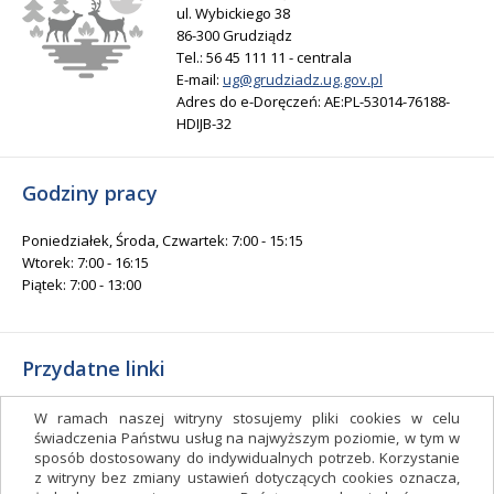
ul. Wybickiego 38
86-300 Grudziądz
Tel.: 56 45 111 11 - centrala
E-mail:
ug@grudziadz.ug.gov.pl
Adres do e-Doręczeń: AE:PL-53014-76188-
HDIJB-32
Godziny pracy
Poniedziałek, Środa, Czwartek: 7:00 - 15:15
Wtorek: 7:00 - 16:15
Piątek: 7:00 - 13:00
Przydatne linki
Gminny Ośrodek Kultury i Sportu
W ramach naszej witryny stosujemy pliki cookies w celu
Gminna Biblioteka Publiczna
świadczenia Państwu usług na najwyższym poziomie, w tym w
sposób dostosowany do indywidualnych potrzeb. Korzystanie
facebook.com/gminagrudziadz
z witryny bez zmiany ustawień dotyczących cookies oznacza,
Deklaracja dostępności