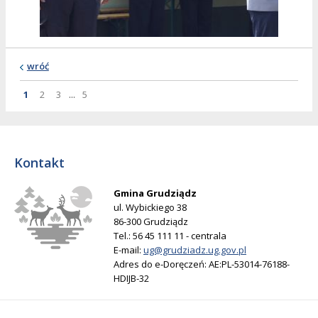
wróć
Strona
Strona
Strona
Strona
Strona
1
2
3
...
5
Kontakt
Gmina Grudziądz
ul. Wybickiego 38
86-300 Grudziądz
Tel.: 56 45 111 11 - centrala
E-mail:
ug@grudziadz.ug.gov.pl
Adres do e-Doręczeń: AE:PL-53014-76188-
HDIJB-32