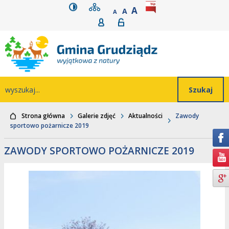
wersja kontrastowa
mapa serwisu
rozmiar czcionki
BIP
POWIĘKSZ CZCIONK
Przejdź do głównego
Przejdź do treści
Przejdź do mapy
Przejdź do
A
STANDARDOWY ROZMIAR
A
POMNIEJSZ CZCIONKĘ
A
Rejestracja
Logowanie
wyszukiwarki
serwisu
menu
Wyszukiwarka
wyszukaj...
Strona główna
Galerie zdjęć
Aktualności
Zawody
sportowo pożarnicze 2019
ZAWODY SPORTOWO POŻARNICZE 2019