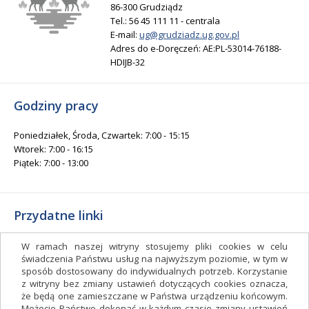
86-300 Grudziądz
Tel.: 56 45 111 11 - centrala
E-mail:
ug@grudziadz.ug.gov.pl
Adres do e-Doręczeń: AE:PL-53014-76188-
HDIJB-32
Godziny pracy
Poniedziałek, Środa, Czwartek: 7:00 - 15:15
Wtorek: 7:00 - 16:15
Piątek: 7:00 - 13:00
Przydatne linki
Gminny Ośrodek Kultury i Sportu
W ramach naszej witryny stosujemy pliki cookies w celu
Gminna Biblioteka Publiczna
świadczenia Państwu usług na najwyższym poziomie, w tym w
sposób dostosowany do indywidualnych potrzeb. Korzystanie
facebook.com/gminagrudziadz
z witryny bez zmiany ustawień dotyczących cookies oznacza,
Deklaracja dostępności
że będą one zamieszczane w Państwa urządzeniu końcowym.
Możecie Państwo dokonać w każdym czasie zmiany ustawień