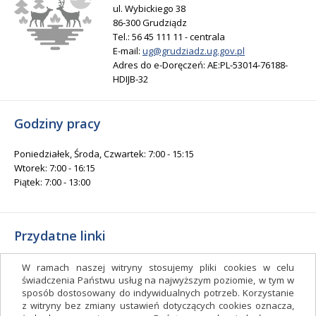
ul. Wybickiego 38
86-300 Grudziądz
Tel.: 56 45 111 11 - centrala
E-mail:
ug@grudziadz.ug.gov.pl
Adres do e-Doręczeń: AE:PL-53014-76188-
HDIJB-32
Godziny pracy
Poniedziałek, Środa, Czwartek: 7:00 - 15:15
Wtorek: 7:00 - 16:15
Piątek: 7:00 - 13:00
Przydatne linki
Gminny Ośrodek Kultury i Sportu
W ramach naszej witryny stosujemy pliki cookies w celu
Gminna Biblioteka Publiczna
świadczenia Państwu usług na najwyższym poziomie, w tym w
sposób dostosowany do indywidualnych potrzeb. Korzystanie
facebook.com/gminagrudziadz
z witryny bez zmiany ustawień dotyczących cookies oznacza,
Deklaracja dostępności