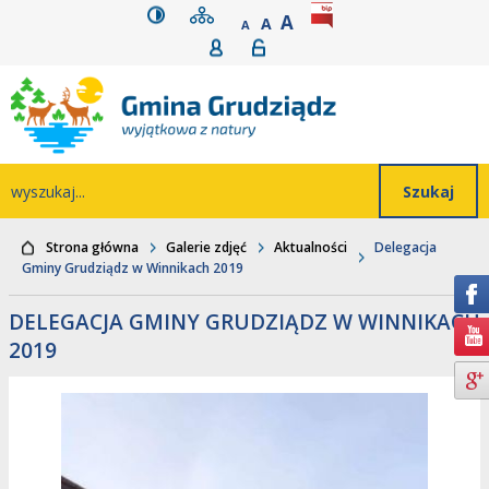
wersja kontrastowa
mapa serwisu
rozmiar czcionki
BIP
POWIĘKSZ CZCIONK
Przejdź do głównego
Przejdź do treści
Przejdź do mapy
Przejdź do
A
STANDARDOWY ROZMIAR
A
POMNIEJSZ CZCIONKĘ
A
Rejestracja
Logowanie
wyszukiwarki
serwisu
menu
Wyszukiwarka
wyszukaj...
Strona główna
Galerie zdjęć
Aktualności
Delegacja
Gminy Grudziądz w Winnikach 2019
DELEGACJA GMINY GRUDZIĄDZ W WINNIKACH
2019