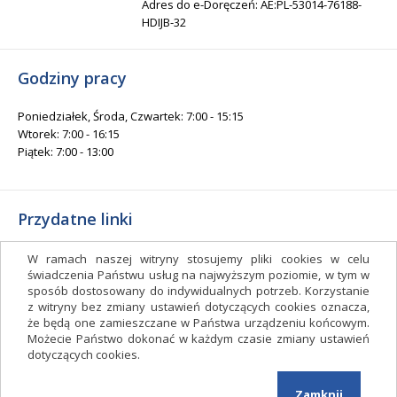
Adres do e-Doręczeń: AE:PL-53014-76188-
HDIJB-32
Godziny pracy
Poniedziałek, Środa, Czwartek: 7:00 - 15:15
Wtorek: 7:00 - 16:15
Piątek: 7:00 - 13:00
Przydatne linki
Gminny Ośrodek Kultury i Sportu
W ramach naszej witryny stosujemy pliki cookies w celu
Gminna Biblioteka Publiczna
świadczenia Państwu usług na najwyższym poziomie, w tym w
sposób dostosowany do indywidualnych potrzeb. Korzystanie
facebook.com/gminagrudziadz
z witryny bez zmiany ustawień dotyczących cookies oznacza,
Deklaracja dostępności
że będą one zamieszczane w Państwa urządzeniu końcowym.
Możecie Państwo dokonać w każdym czasie zmiany ustawień
Facebook
dotyczących cookies.
Zamknij