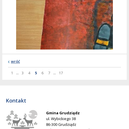
wróć
Strona
Strona
Strona
Strona
Strona
Strona
Strona
Strona
1
...
3
4
5
6
7
...
17
Kontakt
Gmina Grudziądz
ul. Wybickiego 38
86-300 Grudziądz