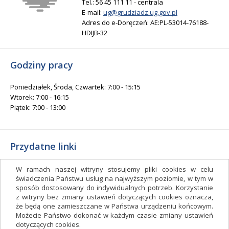
Tel.: 56 45 111 11 - centrala
E-mail:
ug@grudziadz.ug.gov.pl
Adres do e-Doręczeń: AE:PL-53014-76188-
HDIJB-32
Godziny pracy
Poniedziałek, Środa, Czwartek: 7:00 - 15:15
Wtorek: 7:00 - 16:15
Piątek: 7:00 - 13:00
Przydatne linki
Gminny Ośrodek Kultury i Sportu
W ramach naszej witryny stosujemy pliki cookies w celu
Gminna Biblioteka Publiczna
świadczenia Państwu usług na najwyższym poziomie, w tym w
sposób dostosowany do indywidualnych potrzeb. Korzystanie
facebook.com/gminagrudziadz
z witryny bez zmiany ustawień dotyczących cookies oznacza,
Deklaracja dostępności
że będą one zamieszczane w Państwa urządzeniu końcowym.
Możecie Państwo dokonać w każdym czasie zmiany ustawień
Facebook
dotyczących cookies.