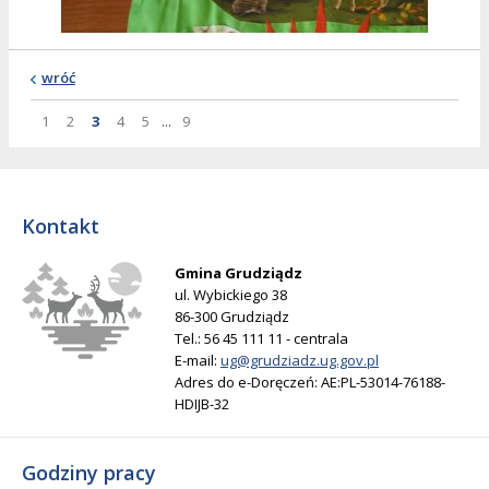
wróć
Strona
Strona
Strona
Strona
Strona
Strona
Strona
1
2
3
4
5
...
9
Kontakt
Gmina Grudziądz
ul. Wybickiego 38
86-300 Grudziądz
Tel.: 56 45 111 11 - centrala
E-mail:
ug@grudziadz.ug.gov.pl
Adres do e-Doręczeń: AE:PL-53014-76188-
HDIJB-32
Godziny pracy