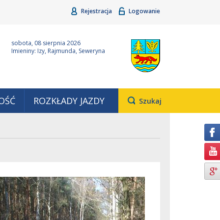
Rejestracja
Logowanie
ina Grudziądz
Wyjątkowa z natury
sobota, 08 sierpnia 2026
Imieniny: Izy, Rajmunda, Seweryna
OŚĆ
ROZKŁADY JAZDY
Otwiera
Szukaj
pole,
w
którym
należy
wpisać
wyszukiwaną
frazę.