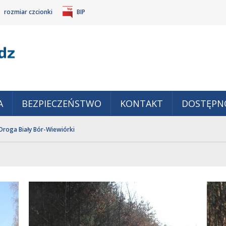
rozmiar czcionki
BIP
Gm
POWIĘKSZ
TANDARDOWY
IEJSZ
CZCIONKĘ
ZMIAR
ONKĘ
A
BEZPIECZEŃSTWO
KONTAKT
DOSTĘPN
Droga Biały Bór-Wiewiórki