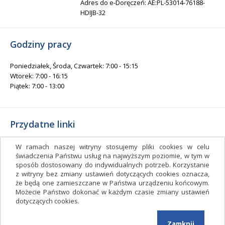
Adres do e-Doręczeń: AE:PL-53014-76188-
HDIJB-32
Godziny pracy
Poniedziałek, Środa, Czwartek: 7:00 - 15:15
Wtorek: 7:00 - 16:15
Piątek: 7:00 - 13:00
Przydatne linki
Gminny Ośrodek Kultury i Sportu
W ramach naszej witryny stosujemy pliki cookies w celu
Gminna Biblioteka Publiczna
świadczenia Państwu usług na najwyższym poziomie, w tym w
sposób dostosowany do indywidualnych potrzeb. Korzystanie
facebook.com/gminagrudziadz
z witryny bez zmiany ustawień dotyczących cookies oznacza,
Deklaracja dostępności
że będą one zamieszczane w Państwa urządzeniu końcowym.
Możecie Państwo dokonać w każdym czasie zmiany ustawień
Facebook
dotyczących cookies.
Zamknij