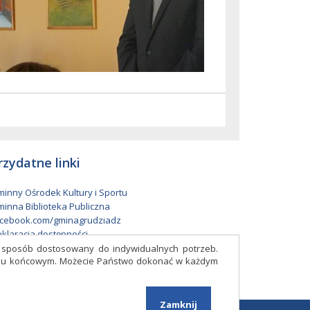
rzydatne linki
inny Ośrodek Kultury i Sportu
inna Biblioteka Publiczna
cebook.com/gminagrudziadz
klaracja dostępności
w sposób dostosowany do indywidualnych potrzeb.
eniu końcowym. Możecie Państwo dokonać w każdym
Facebook
Zamknij