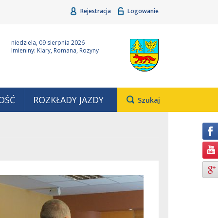
Rejestracja
Logowanie
ina Grudziądz
Wyjątkowa z natury
niedziela, 09 sierpnia 2026
Imieniny: Klary, Romana, Rozyny
OŚĆ
ROZKŁADY JAZDY
Otwiera
Szukaj
pole,
w
którym
należy
wpisać
wyszukiwaną
frazę.