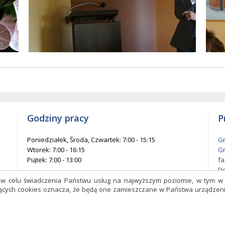
ów
entów
każ
elementów
na
ie
stronie
Godziny pracy
P
Poniedziałek, Środa, Czwartek: 7:00 - 15:15
Gm
Wtorek: 7:00 - 16:15
Gm
Piątek: 7:00 - 13:00
fa
De
l
s w celu świadczenia Państwu usług na najwyższym poziomie, w tym 
czących cookies oznacza, że będą one zamieszczane w Państwa urządz