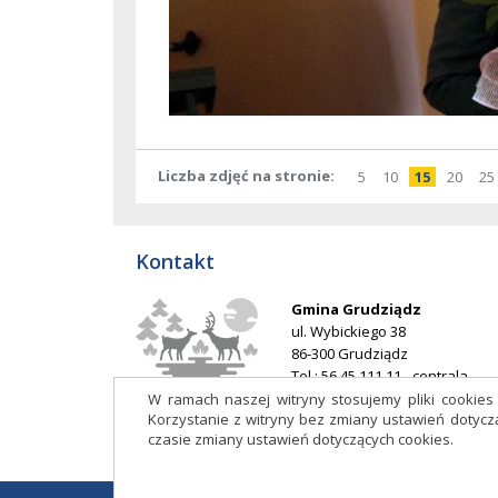
Liczba zdjęć na stronie
pokaż
elementów
pokaż
elementów
pokaż
element
pokaż
elem
po
5
10
15
20
25
na
na
na
na
stronie
stronie
stronie
stron
Kontakt
Gmina Grudziądz
ul. Wybickiego 38
86-300 Grudziądz
Tel.: 56 45 111 11 - centrala
E-mail:
ug@grudziadz.ug.gov.p
W ramach naszej witryny stosujemy pliki cookie
Korzystanie z witryny bez zmiany ustawień doty
Adres do e-Doręczeń: AE:PL-
czasie zmiany ustawień dotyczących cookies.
53014-76188-HDIJB-32