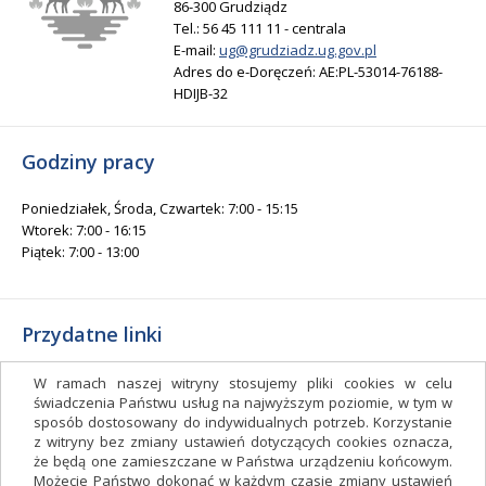
86-300 Grudziądz
Tel.: 56 45 111 11 - centrala
E-mail:
ug@grudziadz.ug.gov.pl
Adres do e-Doręczeń: AE:PL-53014-76188-
HDIJB-32
Godziny pracy
Poniedziałek, Środa, Czwartek: 7:00 - 15:15
Wtorek: 7:00 - 16:15
Piątek: 7:00 - 13:00
Przydatne linki
Gminny Ośrodek Kultury i Sportu
W ramach naszej witryny stosujemy pliki cookies w celu
Gminna Biblioteka Publiczna
świadczenia Państwu usług na najwyższym poziomie, w tym w
sposób dostosowany do indywidualnych potrzeb. Korzystanie
facebook.com/gminagrudziadz
z witryny bez zmiany ustawień dotyczących cookies oznacza,
Deklaracja dostępności
że będą one zamieszczane w Państwa urządzeniu końcowym.
Możecie Państwo dokonać w każdym czasie zmiany ustawień