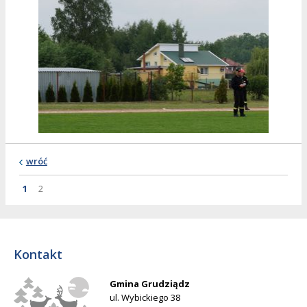
wróć
Strona
Strona
Strona
1
2
Kontakt
Gmina Grudziądz
ul. Wybickiego 38