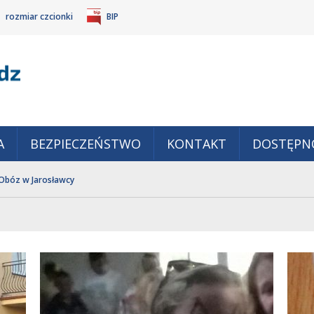
rozmiar czcionki
BIP
Gm
POWIĘKSZ
TANDARDOWY
IEJSZ
CZCIONKĘ
ZMIAR
ONKĘ
A
BEZPIECZEŃSTWO
KONTAKT
DOSTĘPN
Obóz w Jarosławcy