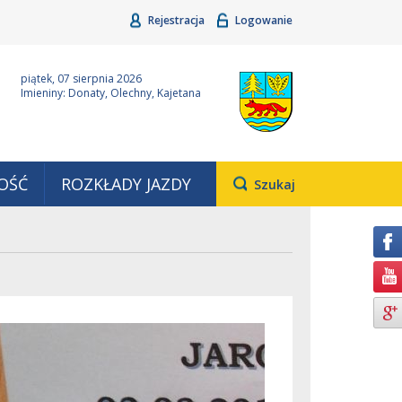
Rejestracja
Logowanie
ina Grudziądz
Wyjątkowa z natury
piątek, 07 sierpnia 2026
Imieniny: Donaty, Olechny, Kajetana
OŚĆ
ROZKŁADY JAZDY
Otwiera
Szukaj
pole,
w
którym
należy
wpisać
wyszukiwaną
frazę.