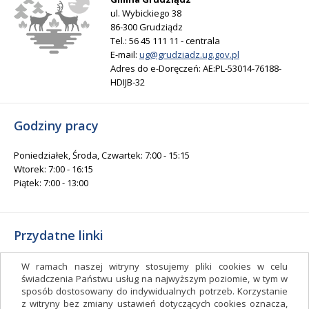
ul. Wybickiego 38
86-300 Grudziądz
Tel.: 56 45 111 11 - centrala
E-mail:
ug@grudziadz.ug.gov.pl
Adres do e-Doręczeń: AE:PL-53014-76188-
HDIJB-32
Godziny pracy
Poniedziałek, Środa, Czwartek: 7:00 - 15:15
Wtorek: 7:00 - 16:15
Piątek: 7:00 - 13:00
Przydatne linki
Gminny Ośrodek Kultury i Sportu
W ramach naszej witryny stosujemy pliki cookies w celu
Gminna Biblioteka Publiczna
świadczenia Państwu usług na najwyższym poziomie, w tym w
sposób dostosowany do indywidualnych potrzeb. Korzystanie
facebook.com/gminagrudziadz
z witryny bez zmiany ustawień dotyczących cookies oznacza,
Deklaracja dostępności